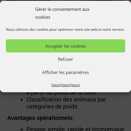
Gérer le consentement aux
cookies
optiMarker
Nous utilisons des cookies pour optimiser notre site web et notre service.
Marquage précis des animaux grâce à la
technologie des caméras 3D :
Accepter les cookies
Refuser
Aperçu des fonctions:
Détermination automatique du poids
Afficher les paramètres
stationnaire
Marquage entièrement automatique
{titre}
{titre}
{titre}
à partir du poids de la cible
Classification des animaux par
catégories de poids
Avantages opérationnels:
Pesage simple, rapide et économique