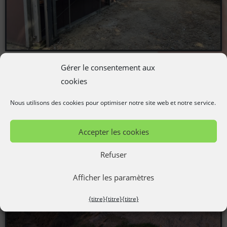
Tierwohlstufe 3
Gérer le consentement aux
Außenklimawand mit Groß/Kleingruppe
cookies
Nous utilisons des cookies pour optimiser notre site web et notre service.
Accepter les cookies
Refuser
Afficher les paramètres
{titre}
{titre}
{titre}