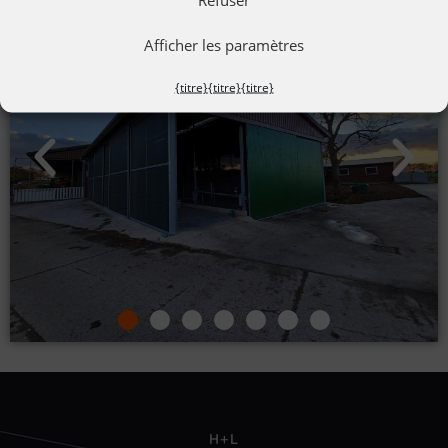
Afficher les paramètres
{titre}
{titre}
{titre}
H+L