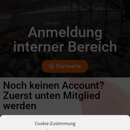
Anmeldung
interner Bereich
Startseite
Noch keinen Account?
Zuerst unten Mitglied
werden
Benutzername oder E-Mail
Cookie-Zustimmung