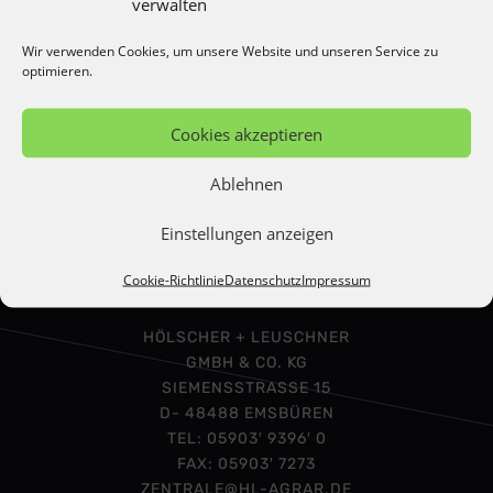
verwalten
Passwort
Wir verwenden Cookies, um unsere Website und unseren Service zu
optimieren.
Erinnern Sie sich an mich
Cookies akzeptieren
Ablehnen
Haben Sie Ihr Passwort vergessen?
Einstellungen anzeigen
Werden Sie Mitglied bei uns
Cookie-Richtlinie
Datenschutz
Impressum
HÖLSCHER + LEUSCHNER
GMBH & CO. KG
SIEMENSSTRASSE 15
D- 48488 EMSBÜREN
TEL: 05903′ 9396′ 0
FAX: 05903′ 7273
ZENTRALE@HL-AGRAR.DE