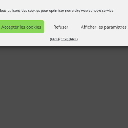
ous utilisons des cookies pour optimiser notre site web et notre service.
Accepter les cookies
Refuser
Afficher les paramètres
{titre}
{titre}
{titre}